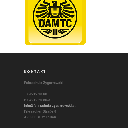
KONTAKT
Fahrschule Zygartowski
T. 04212 20 80
F. 04212 20 80-8
info@fahrschule-zygartowski.at
Friesacher Straße 8
A-9300 St. Veit/Glan