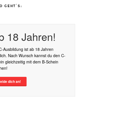
O GEHT´S:
Fotolia_5215
b 18 Jahren!
lden.png
C-Ausbildung ist ab 18 Jahren
ich. Nach Wunsch kannst du den C-
in gleichzeitig mit dem B-Schein
hen!
elde dich an!