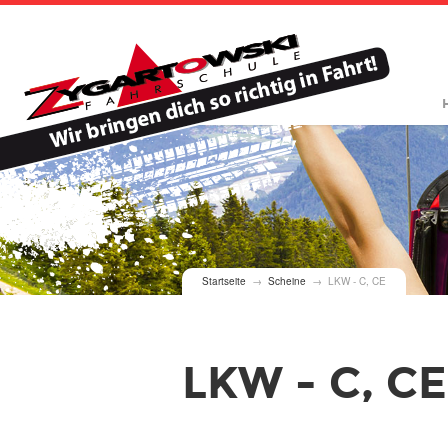
Sie sind hier
Startseite
→
Scheine
→ LKW - C, CE
LKW - C, CE