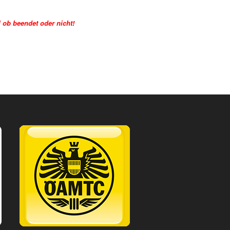
 ob beendet oder nicht!
ng
OEAMTC.png