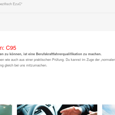
pezifisch EzuC"
on: C95
 zu können, ist eine Berufskraftfahrerqualifikation zu machen.
chen wie auch aus einer praktischen Prüfung. Du kannst
im Zuge der „normalen
fung gleich bei uns mitzumachen.
32_XS.jpg
Fotolia_54258688_XS.j
lkw