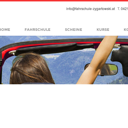
info@fahrschule-zygartowski.at
T.
042
fbsmall.png
HOME
FAHRSCHULE
SCHEINE
KURSE
K