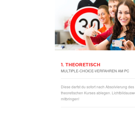
1. THEORETISCH
MULTIPLE-CHOICE-VERFAHREN AM PC
Diese darfst du sofort nach Absolvierung des
theoretischen Kurses ablegen. Lichtbildausw
mitbringen!