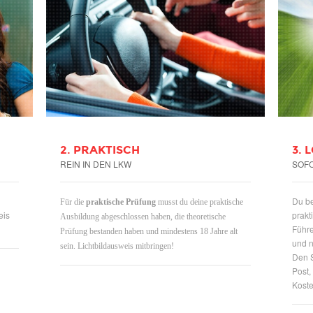
2. PRAKTISCH
3. 
REIN IN DEN LKW
SOF
Du b
Für die
praktische
Prüfung
musst du deine praktische
eis
prakt
Ausbildung abgeschlossen haben, die theoretische
Führe
Prüfung bestanden haben und mindestens 18 Jahre alt
und n
sein. Lichtbildausweis mitbringen!
Den S
Post,
Koste