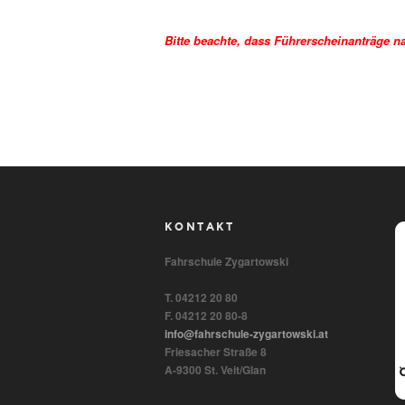
Bitte beachte, dass Führerscheinanträge 
B
KONTAKT
Fahrschule Zygartowski
T. 04212 20 80
F. 04212 20 80-8
info@fahrschule-zygartowski.at
Friesacher Straße 8
A-9300 St. Veit/Glan