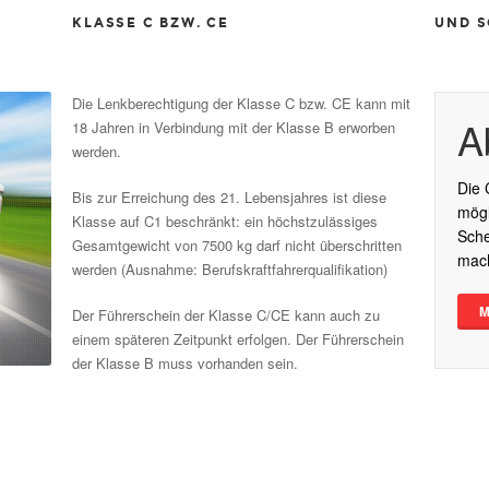
KLASSE C BZW. CE
UND S
5_S.jpg
Fotolia_61389081_S.jpg
Jetzt-
Die Lenkberechtigung der Klasse C bzw. CE kann mit
A
18 Jahren in Verbindung mit der Klasse B erworben
Anme
werden.
Die 
Bis zur Erreichung des 21. Lebensjahres ist diese
mögl
Klasse auf C1 beschränkt: ein höchstzulässiges
Sche
Gesamtgewicht von 7500 kg darf nicht überschritten
mac
werden
(Ausnahme: Berufskraftfahrerqualifikation)
M
Der Führerschein der Klasse C/CE kann auch zu
einem späteren Zeitpunkt erfolgen. Der Führerschein
der Klasse B muss vorhanden sein.