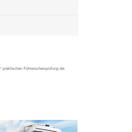
“ praktischen Führerscheinprüfung
die
pg
.jpg