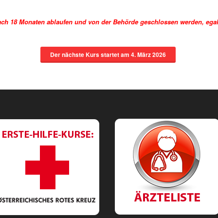
nach 18 Monaten ablaufen und von der Behörde geschlossen werden, egal
Der nächste Kurs startet am
4. März 2026
utton-rotes-
Aerzteliste.p
Kreuz.png