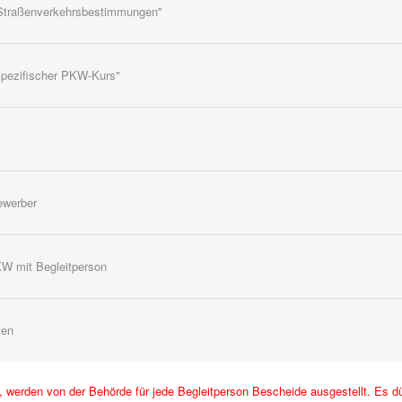
m. Straßenverkehrsbestimmungen"
nspezifischer PKW-Kurs"
ewerber
W mit Begleitperson
ten
werden von der Behörde für jede Begleitperson Bescheide ausgestellt. Es dü