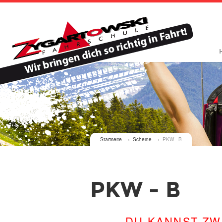
Sie sind
Startseite
→
Scheine
→ PKW - B
hier
PKW - B
DU KANNST ZW