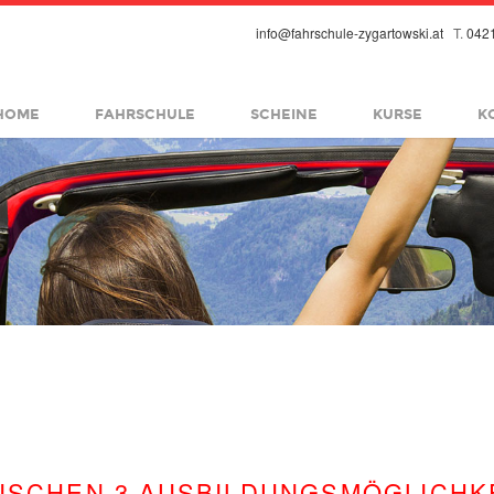
info@fahrschule-zygartowski.at
T.
042
fbsmall.png
HOME
FAHRSCHULE
SCHEINE
KURSE
K
ISCHEN 3 AUSBILDUNGSMÖGLICHK