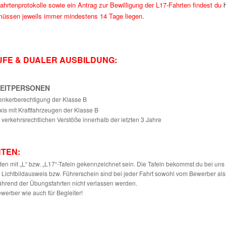
ahrtenprotokolle sowie ein Antrag zur Bewilligung der L17-Fahrten findest du
h
müssen jeweils immer mindestens 14 Tage liegen.
FE & DUALER AUSBILDUNG:
IG.jpg
GLEITPERSONEN
enkerberechtigung der Klasse B
xis mit Kraftfahrzeugen der Klasse B
verkehrsrechtlichen Verstöße innerhalb der letzten 3 Jahre
TEN:
en mit „L“ bzw. „L17“-Tafeln gekennzeichnet sein. Die Tafeln bekommst du bei uns 
Lichtbildausweis bzw. Führerschein sind bei jeder Fahrt sowohl vom Bewerber als
ährend der Übungsfahrten nicht verlassen werden.
ewerber wie auch für Begleiter!