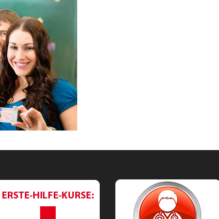
utton-rotes-
Aerzteliste.p
Kreuz.png