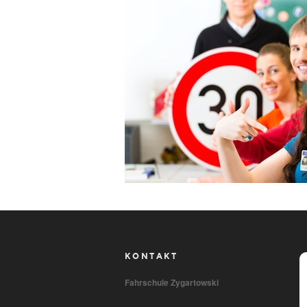
B
KONTAKT
Fahrschule Zygartowski