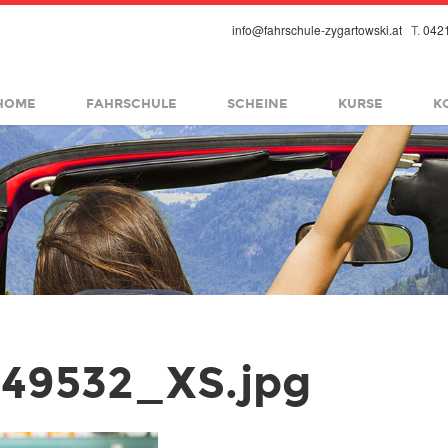
info@fahrschule-zygartowski.at
T.
042
fbsmall.png
HOME
FAHRSCHULE
SCHEINE
KURSE
K
549532_XS.jpg