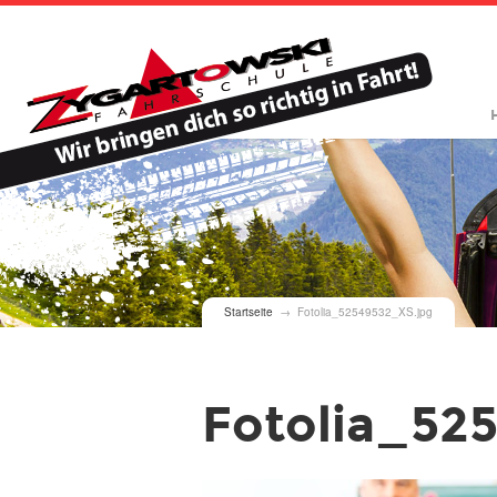
Sie sind hier
Startseite
→ Fotolia_52549532_XS.jpg
Fotolia_52